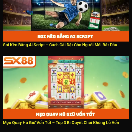
Soi Kèo Bằng AI Script – Cách Cài Đặt Cho Người Mới Bắt Đầu
Mẹo Quay Hũ Giữ Vốn Tốt – Top 3 Bí Quyết Chơi Không Lỗ Vốn