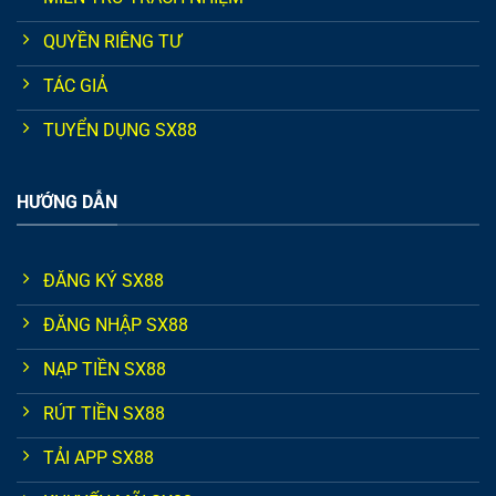
QUYỀN RIÊNG TƯ
TÁC GIẢ
TUYỂN DỤNG SX88
HƯỚNG DẪN
ĐĂNG KÝ SX88
ĐĂNG NHẬP SX88
NẠP TIỀN SX88
RÚT TIỀN SX88
TẢI APP SX88