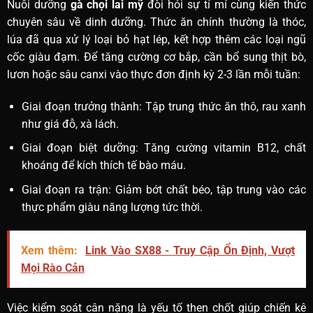
Nuôi dưỡng
gà chọi lai mỹ
đòi hỏi sự tỉ mỉ cùng kiến thức
chuyên sâu về dinh dưỡng. Thức ăn chính thường là thóc,
lúa đã qua xử lý loại bỏ hạt lép, kết hợp thêm các loại ngũ
cốc giàu đạm. Để tăng cường cơ bắp, cần bổ sung thịt bò,
lươn hoặc sâu canxi vào thực đơn định kỳ 2-3 lần mỗi tuần:
Giai đoạn trưởng thành: Tập trung thức ăn thô, rau xanh
như giá đỗ, xà lách.
Giai đoạn biệt dưỡng: Tăng cường vitamin B12, chất
khoáng để kích thích tế bào máu.
Giai đoạn ra trận: Giảm bớt chất béo, tập trung vào các
thực phẩm giàu năng lượng tức thời.
Xem thêm:
Link Vào SX88 - Truy Cập Ổn Định, Vượt
Mọi Rào Cản
Việc kiểm soát cân nặng là yếu tố then chốt giúp chiến kê