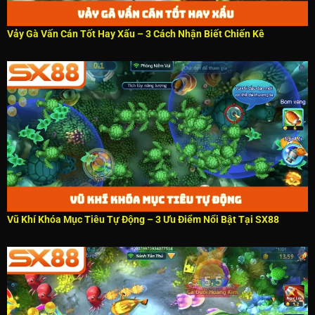
Vảy Gà Vấn Cán Tốt Hay Xấu – 3 Cách Nhận Biết Chiến Kê
Vũ Khí Khóa Mục Tiêu Tự Động – 3 Ưu Điểm Nổi Bật Tại SX88