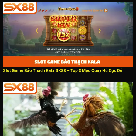
Slot Game Bảo Thạch Kala SX88 – Top 3 Mẹo Quay Hũ Cực Dễ