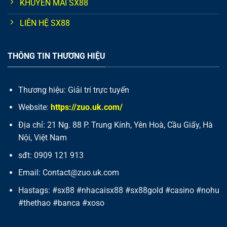
KHUYẾN MÃI SX88
LIÊN HỆ SX88
THÔNG TIN THƯƠNG HIỆU
Thương hiệu: Giải trí trực tuyến
Website:
https://zuo.uk.com/
Địa chỉ: 21 Ng. 88 P. Trung Kính, Yên Hoà, Cầu Giấy, Hà
Nội, Việt Nam
sđt: 0909 121 913
Email: C
ontact@zuo.uk.com
Hastags:
#sx88 #nhacaisx88 #sx88gold #casino #nohu
#thethao #banca #xoso