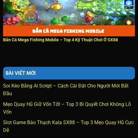
Bắn Cá Mega Fishing Mobile – Top 4 Kỹ Thuật Chơi Ở SX88
BÀI VIẾT MỚI
Soi Kèo Bằng AI Script – Cách Cài Đặt Cho Người Mới Bắt
Đầu
Mẹo Quay Hũ Giữ Vốn Tốt – Top 3 Bí Quyết Chơi Không Lỗ
Vốn
Slot Game Bảo Thạch Kala SX88 – Top 3 Mẹo Quay Hũ Cực
Dễ