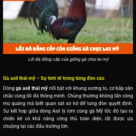
Lối đá đẳng cấp của giống gà chọi lai mỹ
Gà asil thái mỹ – Sự tinh tế trong từng đòn cáo
Dòng
gà asil thái mỹ
nổi bật với khung xương to, cơ bắp săn
chắc cùng lối đá thông minh. Chúng thường không tấn công
mù quáng mà biết quan sát sơ hở để tung đòn quyết định.
Sự kết hợp giữa dòng Asil lỳ lợm cùng gà Mỹ tốc độ tạo ra
chiến kê có khả năng công thủ toàn diện, rất được ưa
chuộng tại các đấu trường lớn.