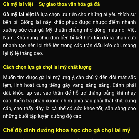
Gà mỹ lai việt – Sự giao thoa văn hóa gà đá
Gà mỹ lai việt
là lựa chọn ưu tiên cho những ai yêu thích sự
bền bỉ. Giống lai này khắc phục được nhược điểm nhanh
xuống sức của gà Mỹ thuần chủng nhờ dòng máu nòi Việt
Nam. Khả năng chịu đòn bền bỉ kết hợp tốc độ ra chân cực
nhanh tạo nên lợi thế lớn trong các trận đấu kéo dài, mang
lại tỷ lệ thắng cao.
Cách chọn lựa gà chọi lai mỹ chất lượng
Muốn tìm được gà lai mỹ ưng ý, cần chú ý đến đôi mắt sắc
lẹm, linh hoạt cùng tiếng gáy vang sảng sảng. Cánh phải
dài, khỏe, áp sát vào thân để hỗ trợ thăng bằng khi nhảy
cao. Kiểm tra phần xương ghim phía sau phải thật khít, cứng
cáp, cho thấy đây là cá thể có sức khỏe tốt, sẵn sàng cho
những buổi tập luyện cường độ cao.
Chế độ dinh dưỡng khoa học cho gà chọi lai mỹ