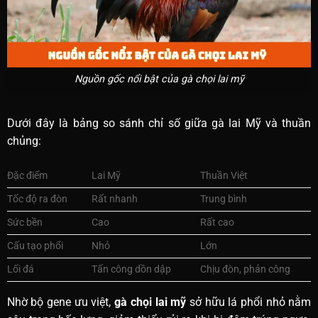
Nguồn gốc nổi bật của gà chọi lai mỹ
Dưới đây là bảng so sánh chỉ số giữa gà lai Mỹ và thuần
chủng:
Đặc điểm
Lai Mỹ
Thuần Việt
Tốc độ ra đòn
Rất nhanh
Trung bình
Sức bền
Cao
Rất cao
Cấu tạo phổi
Nhỏ
Lớn
Lối đá
Tấn công dồn dập
Chịu đòn, phản công
Nhờ bộ gene ưu việt,
gà chọi lai mỹ
sở hữu lá phổi nhỏ nằm