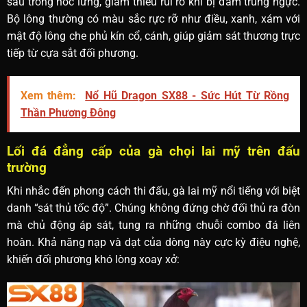
sâu trong hốc lưng, giảm thiểu rủi ro khi bị đâm trúng ngực.
Bộ lông thường có màu sắc rực rỡ như điều, xanh, xám với
mật độ lông che phủ kín cổ, cánh, giúp giảm sát thương trực
tiếp từ cựa sắt đối phương.
Xem thêm:
Nổ Hũ Dragon SX88 - Sức Hút Từ Rồng
Thần Phương Đông
Lối đá đẳng cấp của gà chọi lai mỹ trên đấu
trường
Khi nhắc đến phong cách thi đấu, gà lai mỹ nổi tiếng với biệt
danh “sát thủ tốc độ”. Chúng không đứng chờ đối thủ ra đòn
mà chủ động áp sát, tung ra những chuỗi combo đá liên
hoàn. Khả năng nạp và dạt của dòng này cực kỳ điệu nghệ,
khiến đối phương khó lòng xoay xở: