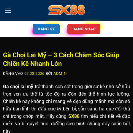
ĐĂNG KÝ
ĐĂNG NHẬP
Gà Chọi Lai Mỹ – 3 Cách Chăm Sóc Giúp
Chiến Kê Nhanh Lớn
ĐĂNG VÀO
07.03.2026
BỞI
ADMIN
Gà chọi lai mỹ
trở thành cơn sốt trong giới sư kê nhờ sở hữu
trọn vẹn ưu thế từ tốc độ ra đòn đến thể hình lực lưỡng.
Chiến kê này không chỉ mang vẻ đẹp dũng mãnh mà còn sở
hữu bản lĩnh thi đấu cực kỳ bền bỉ, sẵn sàng hạ gục đối thủ
chỉ trong chớp mắt. Hãy cùng
SX88
tìm hiểu chi tiết về đặc
điểm và bí quyết nuôi dưỡng siêu binh chủng đầy cuốn hút
này.