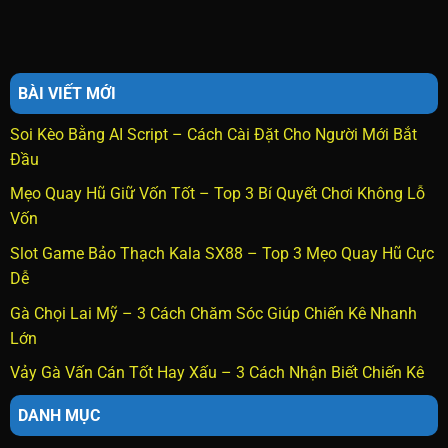
BÀI VIẾT MỚI
Soi Kèo Bằng AI Script – Cách Cài Đặt Cho Người Mới Bắt
Đầu
Mẹo Quay Hũ Giữ Vốn Tốt – Top 3 Bí Quyết Chơi Không Lỗ
Vốn
Slot Game Bảo Thạch Kala SX88 – Top 3 Mẹo Quay Hũ Cực
Dễ
Gà Chọi Lai Mỹ – 3 Cách Chăm Sóc Giúp Chiến Kê Nhanh
Lớn
Vảy Gà Vấn Cán Tốt Hay Xấu – 3 Cách Nhận Biết Chiến Kê
DANH MỤC