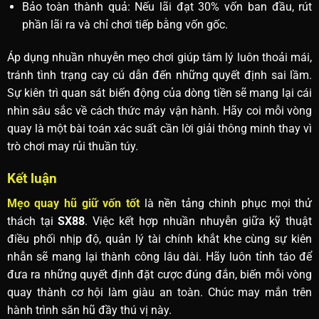
Bảo toàn thành quả: Nếu lãi đạt 30% vốn ban đầu, rút
phần lãi ra và chỉ chơi tiếp bằng vốn gốc.
Áp dụng nhuần nhuyễn mẹo chơi giúp tâm lý luôn thoải mái,
tránh tình trạng cay cú dẫn đến những quyết định sai lầm.
Sự kiên trì quan sát biến động của dòng tiền sẽ mang lại cái
nhìn sâu sắc về cách thức máy vận hành. Hãy coi mỗi vòng
quay là một bài toán xác suất cần lời giải thông minh thay vì
trò chơi may rủi thuần túy.
Kết luận
Mẹo quay hũ giữ vốn tốt
là nền tảng chinh phục mọi thử
thách tại
SX88
. Việc kết hợp nhuần nhuyễn giữa kỹ thuật
điều phối nhịp độ, quản lý tài chính khắt khe cùng sự kiên
nhẫn sẽ mang lại thành công lâu dài. Hãy luôn tỉnh táo để
đưa ra những quyết định đặt cược đúng đắn, biến mỗi vòng
quay thành cơ hội làm giàu an toàn. Chúc may mắn trên
hành trình săn hũ đầy thú vị này.