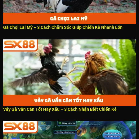
Gà Chọi Lai Mỹ – 3 Cách Chăm Sóc Giúp Chiến Kê Nhanh Lớn
Vảy Gà Vấn Cán Tốt Hay Xấu – 3 Cách Nhận Biết Chiến Kê