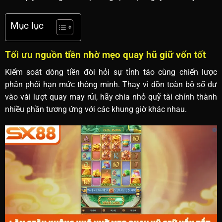
Mục lục
Tối ưu nguồn tiền nhờ mẹo quay hũ giữ vốn tốt
Kiểm soát dòng tiền đòi hỏi sự tỉnh táo cùng chiến lược
phân phối hạn mức thông minh. Thay vì dồn toàn bộ số dư
vào vài lượt quay may rủi, hãy chia nhỏ quỹ tài chính thành
nhiều phần tương ứng với các khung giờ khác nhau.