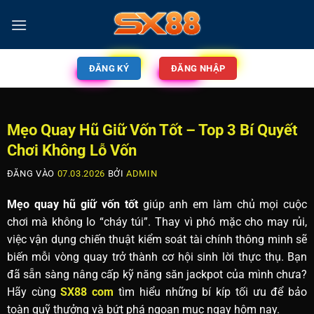
ĐĂNG KÝ
ĐĂNG NHẬP
Mẹo Quay Hũ Giữ Vốn Tốt – Top 3 Bí Quyết
Chơi Không Lỗ Vốn
ĐĂNG VÀO
07.03.2026
BỞI
ADMIN
Mẹo quay hũ giữ vốn tốt
giúp anh em làm chủ mọi cuộc
chơi mà không lo “cháy túi”. Thay vì phó mặc cho may rủi,
việc vận dụng chiến thuật kiểm soát tài chính thông minh sẽ
biến mỗi vòng quay trở thành cơ hội sinh lời thực thụ. Bạn
đã sẵn sàng nâng cấp kỹ năng săn jackpot của mình chưa?
Hãy cùng
SX88 com
tìm hiểu những bí kíp tối ưu để bảo
toàn quỹ thưởng và bứt phá ngoạn mục ngay hôm nay.