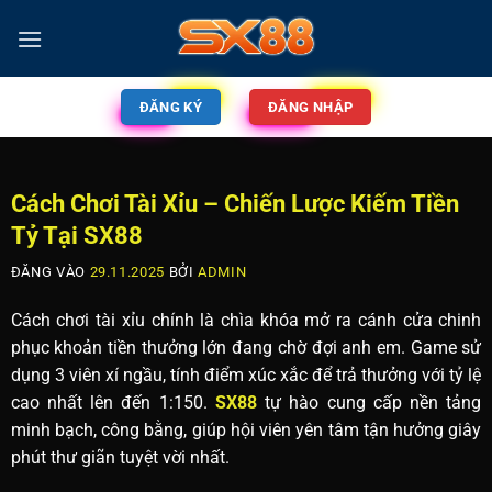
ĐĂNG KÝ
ĐĂNG NHẬP
Cách Chơi Tài Xỉu – Chiến Lược Kiếm Tiền
Tỷ Tại SX88
ĐĂNG VÀO
29.11.2025
BỞI
ADMIN
Cách chơi tài xỉu chính là chìa khóa mở ra cánh cửa chinh
phục khoản tiền thưởng lớn đang chờ đợi anh em. Game sử
dụng 3 viên xí ngầu, tính điểm xúc xắc để trả thưởng với tỷ lệ
cao nhất lên đến 1:150.
SX88
tự hào cung cấp nền tảng
minh bạch, công bằng, giúp hội viên yên tâm tận hưởng giây
phút thư giãn tuyệt vời nhất.