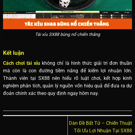
Tài xỉu SX88 bùng nổ chiến thắng
Kết luận
Cách chơi tài xỉu
không chỉ là hình thức giải trí đơn thuần
mà còn là con đường tiềm năng để kiếm lợi nhuận lớn.
Thành viên tại SX88 nên hiểu rõ luật chơi, kết hợp kinh
nghiệm phân tích, quản lý nguồn vốn hiệu quả để đưa ra dự
đoán chính xác theo quy định ngay hôm nay.
Dàn Đề Bất Tử – Chiến Thuật
Tối Ưu Lợi Nhuận Tại SX88