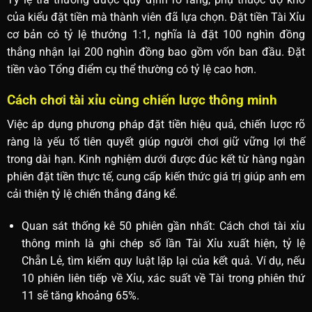
của kiểu đặt tiền mà thành viên đã lựa chọn. Đặt tiền Tài Xỉu
cơ bản có tỷ lệ thưởng 1:1, nghĩa là đặt 100 nghìn đồng
thắng nhận lại 200 nghìn đồng bao gồm vốn ban đầu. Đặt
tiền vào Tổng điểm cụ thể thường có tỷ lệ cao hơn.
Cách chơi tài xỉu cùng chiến lược thông minh
Việc áp dụng phương pháp đặt tiền hiệu quả, chiến lược rõ
ràng là yếu tố tiên quyết giúp người chơi giữ vững lợi thế
trong dài hạn. Kinh nghiệm dưới được đúc kết từ hàng ngàn
phiên đặt tiền thực tế, cung cấp kiến thức giá trị giúp anh em
cải thiện tỷ lệ chiến thắng đáng kể.
Quan sát thống kê 50 phiên gần nhất: Cách chơi tài xỉu
thông minh là ghi chép số lần Tài Xỉu xuất hiện, tỷ lệ
Chẵn Lẻ, tìm kiếm quy luật lặp lại của kết quả. Ví dụ, nếu
10 phiên liên tiếp về Xỉu, xác suất về Tài trong phiên thứ
11 sẽ tăng khoảng 65%.