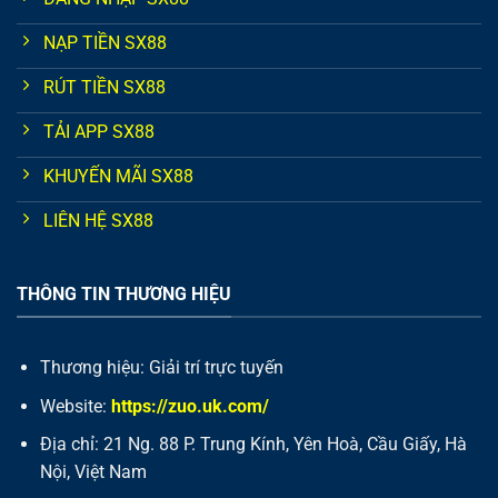
NẠP TIỀN SX88
RÚT TIỀN SX88
TẢI APP SX88
KHUYẾN MÃI SX88
LIÊN HỆ SX88
THÔNG TIN THƯƠNG HIỆU
Thương hiệu: Giải trí trực tuyến
Website:
https://zuo.uk.com/
Địa chỉ: 21 Ng. 88 P. Trung Kính, Yên Hoà, Cầu Giấy, Hà
Nội, Việt Nam