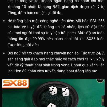
tiền thưởng về tài khoản ngân hàng cá nhân chỉ mất
khoảng 10 phút. Khoảng 95% giao dịch được xử lý tự
động, đảm bảo sự tiện lợi tối đa.
Hệ thống bảo mật công nghệ tiên tiến: Mã hóa SSL 256
bit, bảo vệ tuyệt đối thông tin cá nhân, lịch sử đặt tiền
của mọi người khỏi sự truy cập trái phép. Mức độ an toàn
thông tin đạt 99.99% nên cách chơi tài xỉu SX88 luôn
được lòng hội viên.
Đội ngũ hỗ trợ khách hàng chuyên nghiệp: Túc trực 24/7,
sẵn sàng giải đáp mọi thắc mắc về cách chơi tài xỉu xử lý
vấn đề kỹ thuật phát sinh trong vòng 1 phút qua kênh liên
lạc. Hơn 80 nhân viên tư vấn đang hoạt động liên tục.