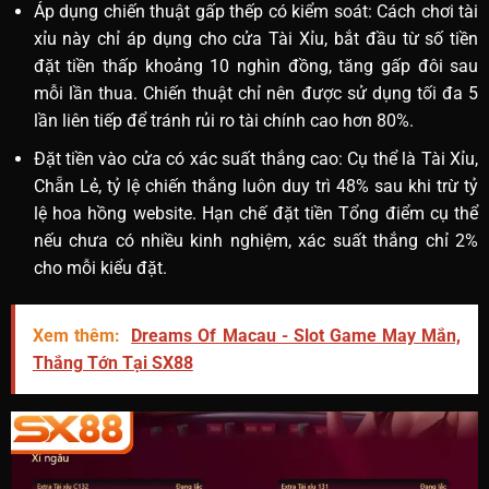
Áp dụng chiến thuật gấp thếp có kiểm soát: Cách chơi tài
xỉu này chỉ áp dụng cho cửa Tài Xỉu, bắt đầu từ số tiền
đặt tiền thấp khoảng 10 nghìn đồng, tăng gấp đôi sau
mỗi lần thua. Chiến thuật chỉ nên được sử dụng tối đa 5
lần liên tiếp để tránh rủi ro tài chính cao hơn 80%.
Đặt tiền vào cửa có xác suất thắng cao: Cụ thể là Tài Xỉu,
Chẵn Lẻ, tỷ lệ chiến thắng luôn duy trì 48% sau khi trừ tỷ
lệ hoa hồng website. Hạn chế đặt tiền Tổng điểm cụ thể
nếu chưa có nhiều kinh nghiệm, xác suất thắng chỉ 2%
cho mỗi kiểu đặt.
Xem thêm:
Dreams Of Macau - Slot Game May Mắn,
Thắng Tớn Tại SX88